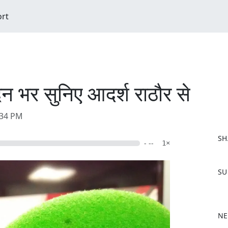
ort
 भर सुनिए आदर्श राठौर से
:34 PM
SH
- --
1×
F
SU
a
c
e
b
NE
o