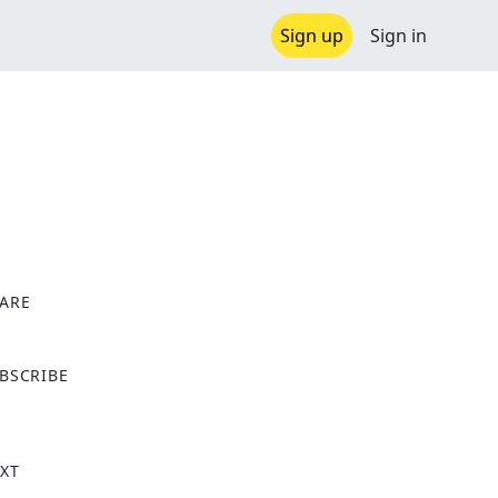
Sign up
Sign in
ARE
X
BSCRIBE
XT