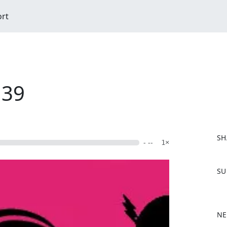
ort
 39
SH
- --
1×
F
SU
a
c
e
b
NE
o