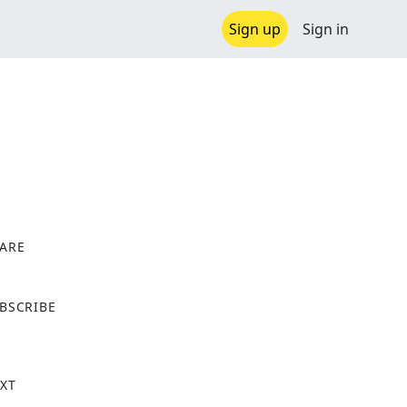
Sign up
Sign in
ARE
X
BSCRIBE
XT