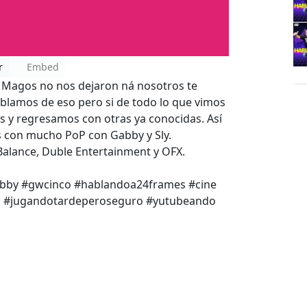
r
Embed
s Magos no nos dejaron ná nosotros te
blamos de eso pero si de todo lo que vimos
 y regresamos con otras ya conocidas. Así
s con mucho PoP con Gabby y Sly.
Balance, Duble Entertainment y OFX.
abby #gwcinco #hablandoa24frames #cine
al #jugandotardeperoseguro #yutubeando