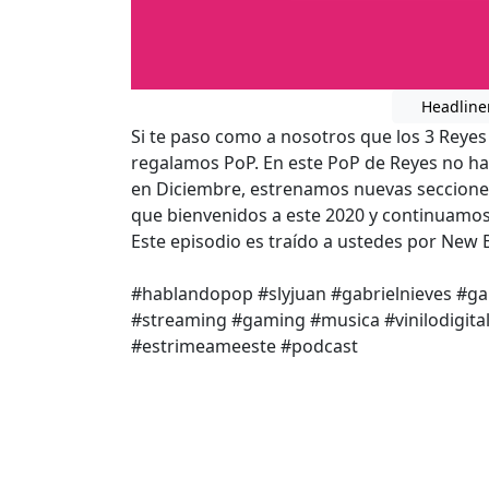
Headline
Si te paso como a nosotros que los 3 Reye
regalamos PoP. En este PoP de Reyes no ha
en Diciembre, estrenamos nuevas secciones
que bienvenidos a este 2020 y continuamo
Este episodio es traído a ustedes por New 
#hablandopop #slyjuan #gabrielnieves #g
#streaming #gaming #musica #vinilodigit
#estrimeameeste #podcast