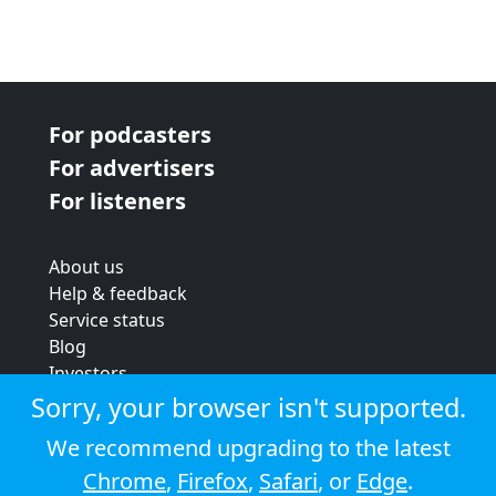
For podcasters
For advertisers
For listeners
About us
Help & feedback
Service status
Blog
Investors
Strategic review
Sorry, your browser isn't supported.
Terms & conditions
We recommend upgrading to the latest
Privacy policy
Chrome
,
Firefox
,
Safari
, or
Edge
.
Cookie policy