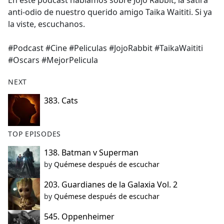
En este podcast hablamos sobre Jojo Rabbit, la sátira
b
anti-odio de nuestro querido amigo Taika Waititi. Si ya
o
la viste, escuchanos.
o
k
#Podcast #Cine #Peliculas #JojoRabbit #TaikaWaititi
#Oscars #MejorPelicula
NEXT
383. Cats
TOP EPISODES
138. Batman v Superman
by
Quémese después de escuchar
203. Guardianes de la Galaxia Vol. 2
by
Quémese después de escuchar
545. Oppenheimer