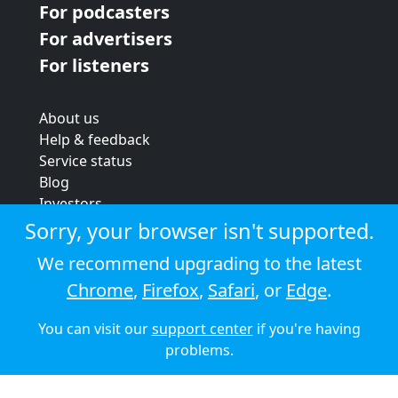
For podcasters
For advertisers
For listeners
About us
Help & feedback
Service status
Blog
Investors
Strategic review
Sorry, your browser isn't supported.
Terms & conditions
We recommend upgrading to the latest
Privacy policy
Chrome
,
Firefox
,
Safari
, or
Edge
.
Cookie policy
You can visit our
support center
if you're having
© 2026 Audioboom
problems.