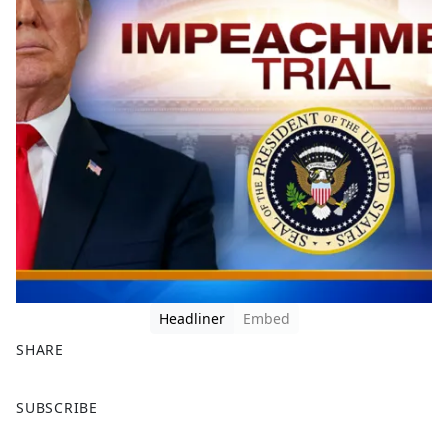
Headliner
Embed
SHARE
F
X
SUBSCRIBE
a
c