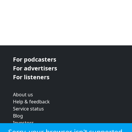
For podcasters
For advertisers
For listeners
About us
Help & feedback
Service status
Blog
Investors
Strategic review