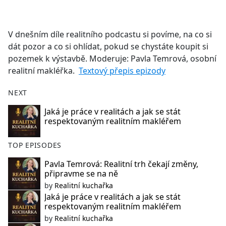
a
c
e
V dnešním díle realitního podcastu si povíme, na co si
b
dát pozor a co si ohlídat, pokud se chystáte koupit si
o
pozemek k výstavbě. Moderuje: Pavla Temrová, osobní
o
realitní makléřka.
Textový přepis epizody
k
NEXT
Jaká je práce v realitách a jak se stát
respektovaným realitním makléřem
TOP EPISODES
Pavla Temrová: Realitní trh čekají změny,
připravme se na ně
by
Realitní kuchařka
Jaká je práce v realitách a jak se stát
respektovaným realitním makléřem
by
Realitní kuchařka