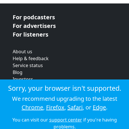
For podcasters
For advertisers
For listeners
About us
Help & feedback
Service status
Blog
Investors
Strategic review
Sorry, your browser isn't supported.
Terms & conditions
We recommend upgrading to the latest
Privacy policy
Chrome
,
Firefox
,
Safari
, or
Edge
.
Cookie policy
You can visit our
support center
if you're having
© 2026 Audioboom
problems.