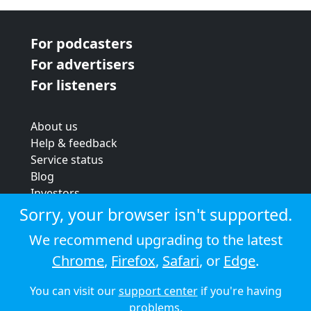
For podcasters
For advertisers
For listeners
About us
Help & feedback
Service status
Blog
Investors
Strategic review
Sorry, your browser isn't supported.
Terms & conditions
We recommend upgrading to the latest
Privacy policy
Chrome
,
Firefox
,
Safari
, or
Edge
.
Cookie policy
You can visit our
support center
if you're having
© 2026 Audioboom
problems.