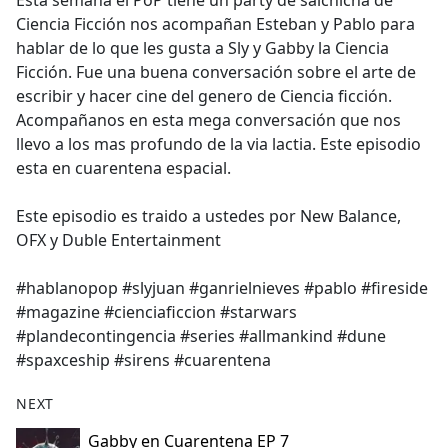
Esta semana el PoP tiene un party de salchicha de
b
Ciencia Ficción nos acompañan Esteban y Pablo para
o
hablar de lo que les gusta a Sly y Gabby la Ciencia
o
Ficción. Fue una buena conversación sobre el arte de
k
escribir y hacer cine del genero de Ciencia ficción.
Acompañanos en esta mega conversación que nos
llevo a los mas profundo de la via lactia. Este episodio
esta en cuarentena espacial.
Este episodio es traido a ustedes por New Balance,
OFX y Duble Entertainment
#hablanopop #slyjuan #ganrielnieves #pablo #fireside
#magazine #cienciaficcion #starwars
#plandecontingencia #series #allmankind #dune
#spaxceship #sirens #cuarentena
NEXT
Gabby en Cuarentena EP 7