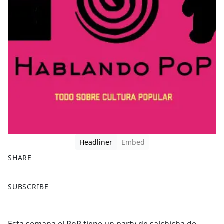
Headliner
Embed
SHARE
F
X
SUBSCRIBE
a
c
e