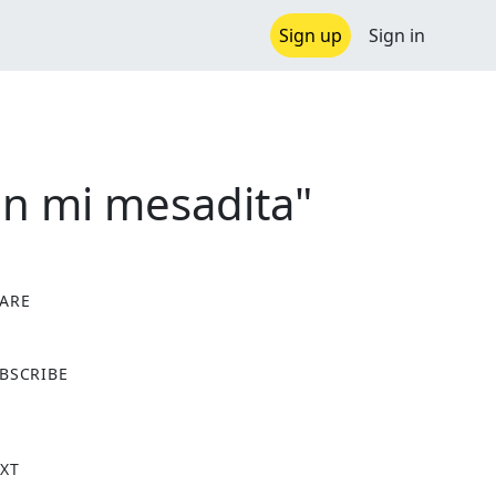
Sign up
Sign in
on mi mesadita"
ARE
X
BSCRIBE
XT