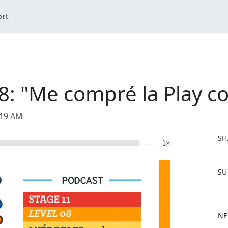
ort
08: "Me compré la Play c
:19 AM
SH
- --
1×
F
SU
a
c
e
b
NE
o