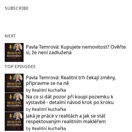
F
X
SUBSCRIBE
a
c
e
b
NEXT
o
o
Pavla Temrová: Kupujete nemovitost? Ověřte
si, že není zadlužená
k
TOP EPISODES
Pavla Temrová: Realitní trh čekají změny,
připravme se na ně
by
Realitní kuchařka
Na co si dát pozor při koupi pozemku k
výstavbě - detailní návod krok po kroku
by
Realitní kuchařka
Jaká je práce v realitách a jak se stát
respektovaným realitním makléřem
by
Realitní kuchařka