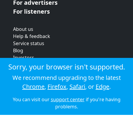
For advertisers
For listeners
About us
Help & feedback
Service status
Blog
Investors
Strategic review
Sorry, your browser isn't supported.
Terms & conditions
We recommend upgrading to the latest
Privacy policy
Chrome
,
Firefox
,
Safari
, or
Edge
.
Cookie policy
You can visit our
support center
if you're having
© 2026 Audioboom
problems.