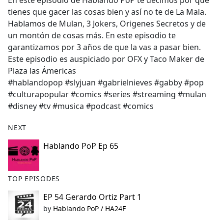
En este episodio de Hablando PoP te decimos por que
b
tienes que gacer las cosas bien y así no te de La Mala.
o
Hablamos de Mulan, 3 Jokers, Origenes Secretos y de
o
un montón de cosas más. En este episodio te
k
garantizamos por 3 años de que la vas a pasar bien.
Este episodio es auspiciado por OFX y Taco Maker de
Plaza las Ámericas
#hablandopop #slyjuan #gabrielnieves #gabby #pop
#culturapopular #comics #series #streaming #mulan
#disney #tv #musica #podcast #comics
NEXT
Hablando PoP Ep 65
TOP EPISODES
EP 54 Gerardo Ortiz Part 1
by
Hablando PoP / HA24F