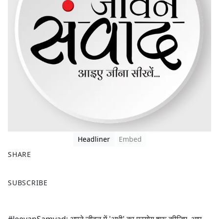
Headliner
Embed
SHARE
F
X
SUBSCRIBE
a
c
e