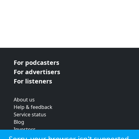
For podcasters
For advertisers
For listeners
About us
Help & feedback
Service status
Blog
Investors
Strategic review