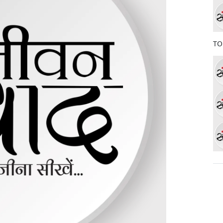
o
k
TO