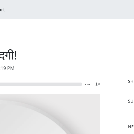
ort
दगी!
6:19 PM
SH
- --
1×
F
SU
a
c
e
b
NE
o