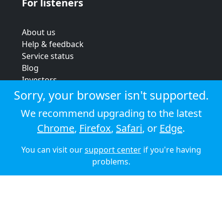
For listeners
About us
Help & feedback
Service status
Blog
Investors
Strategic review
Sorry, your browser isn't supported.
Terms & conditions
We recommend upgrading to the latest
Privacy policy
Chrome
,
Firefox
,
Safari
, or
Edge
.
Cookie policy
You can visit our
support center
if you're having
© 2026 Audioboom
problems.