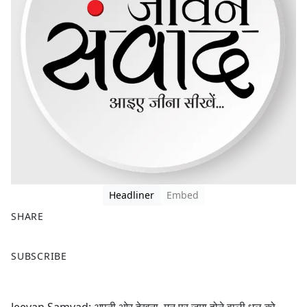
Headliner
Embed
SHARE
F
X
SUBSCRIBE
a
c
e