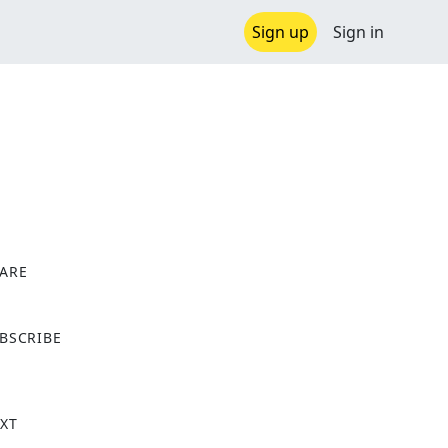
Sign up
Sign in
ARE
X
BSCRIBE
XT