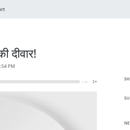
ort
की दीवार!
5:54 PM
SH
- --
1×
F
SU
a
c
e
b
NE
o