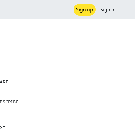
Sign up
Sign in
ARE
X
BSCRIBE
XT