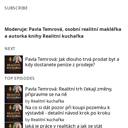
F
X
SUBSCRIBE
a
c
e
Moderuje: Pavla Temrová, osobní realitní makléřka
b
a autorka knihy Realitní kuchařka
o
o
NEXT
k
Pavla Temrová: Jak dlouho trvá prodat byt a
kdy dostanete peníze z prodeje?
TOP EPISODES
Pavla Temrová: Realitní trh čekají změny,
připravme se na ně
by
Realitní kuchařka
Na co si dát pozor při koupi pozemku k
výstavbě - detailní návod krok po kroku
by
Realitní kuchařka
Jaká je práce v realitách a jak se stát