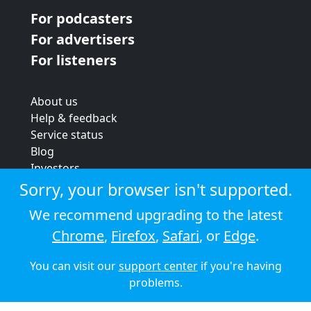
For podcasters
For advertisers
For listeners
About us
Help & feedback
Service status
Blog
Investors
Strategic review
Sorry, your browser isn't supported.
Terms & conditions
We recommend upgrading to the latest
Privacy policy
Chrome
,
Firefox
,
Safari
, or
Edge
.
Cookie policy
You can visit our
support center
if you're having
© 2026 Audioboom
problems.