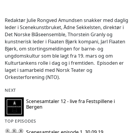
a
c
e
Redaktør Julie Rongved Amundsen snakker med daglig
b
leder i Scenekunstbruket, Ådne Sekkelsten, direktør i
o
Det Norske Blåseensemble, Thorstein Granly og
o
kunstnerisk leder i Flaaten Bjørk kompani, Jarl Flaaten
k
Bjørk, om stortingsmeldingen for barne- og
ungdomskultur som ble lagt fra 19. mars og om
Kulturtankens rolle i dag og i fremtiden. Episoden er
laget i samarbeid med Norsk Teater og
Orkesterforening (NTO).
NEXT
Scenesamtaler 12 - live fra Festspillene i
Bergen
TOP EPISODES
Scenesamtaler, episode 1, 30.09.19