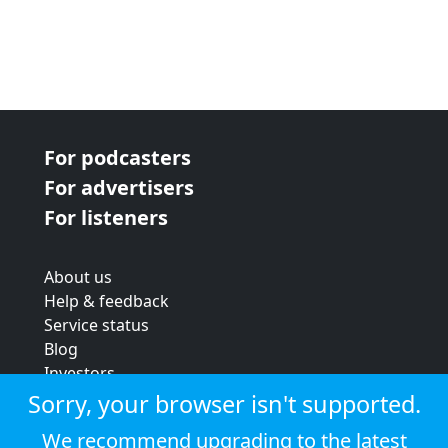
For podcasters
For advertisers
For listeners
About us
Help & feedback
Service status
Blog
Investors
Strategic review
Sorry, your browser isn't supported.
Terms & conditions
We recommend upgrading to the latest
Privacy policy