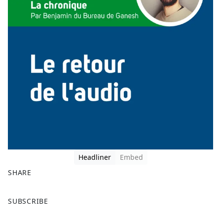
Headliner
Embed
SHARE
F
X
SUBSCRIBE
a
c