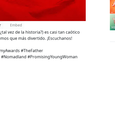
r
Embed
al vez de la historia?) es casi tan caótico
emos que más divertido. ¡Escuchanos!
emyAwards #TheFather
ri #Nomadland #PromisingYoungWoman