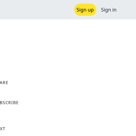
Sign up
Sign in
ARE
X
BSCRIBE
XT