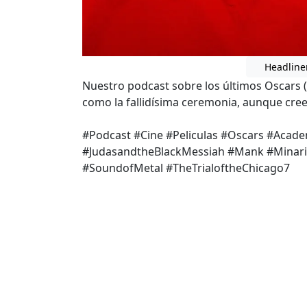
Headline
Nuestro podcast sobre los últimos Oscars (¿t
como la fallidísima ceremonia, aunque cre
#Podcast #Cine #Peliculas #Oscars #Acad
#JudasandtheBlackMessiah #Mank #Mina
#SoundofMetal #TheTrialoftheChicago7