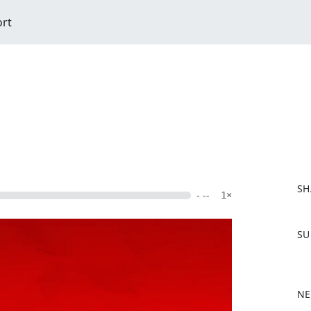
ort
SH
- --
1×
F
SU
a
c
e
b
NE
o