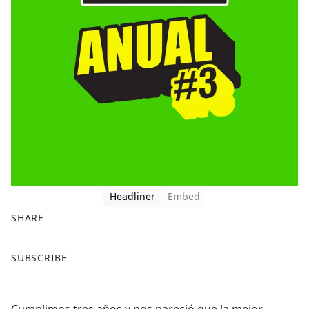
Headliner
Embed
SHARE
F
X
SUBSCRIBE
a
c
e