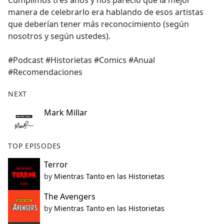
Cumplimos tres años y nos pareció que la mejor
b
manera de celebrarlo era hablando de esos artistas
o
que deberían tener más reconocimiento (según
o
nosotros y según ustedes).
k
#Podcast #Historietas #Comics #Anual
#Recomendaciones
NEXT
Mark Millar
TOP EPISODES
Terror
by
Mientras Tanto en las Historietas
The Avengers
by
Mientras Tanto en las Historietas