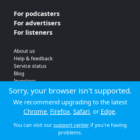
For podcasters
For advertisers
For listeners
About us
Help & feedback
Service status
Blog
Investors
Strategic review
Sorry, your browser isn't supported.
Terms & conditions
We recommend upgrading to the latest
Privacy policy
Chrome
,
Firefox
,
Safari
, or
Edge
.
Cookie policy
You can visit our
support center
if you're having
© 2026 Audioboom
problems.