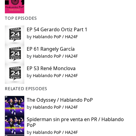
TOP EPISODES
EP 54 Gerardo Ortiz Part 1
by
Hablando PoP / HA24F
EP 61 Rangely García
by
Hablando PoP / HA24F
EP 53 René Monclova
by
Hablando PoP / HA24F
RELATED EPISODES
The Odyssey / Hablando PoP
by
Hablando PoP / HA24F
Spiderman sin pre venta en PR / Hablando
PoP
by
Hablando PoP / HA24F