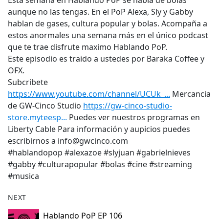
Esta semana en Hablando PoP se habla de bolas
b
aunque no las tengas. En el PoP Alexa, Sly y Gabby
o
hablan de gases, cultura popular y bolas. Acompaña a
o
estos anormales una semana más en el único podcast
k
que te trae disfrute maximo Hablando PoP.
Este episodio es traido a ustedes por Baraka Coffee y
OFX.
Subcribete
https://www.youtube.com/channel/UCUk_...
Mercancia
de GW-Cinco Studio
https://gw-cinco-studio-
store.myteesp...
Puedes ver nuestros programas en
Liberty Cable Para información y aupicios puedes
escribirnos a info@gwcinco.com
#hablandopop #alexazoe #slyjuan #gabrielnieves
#gabby #culturapopular #bolas #cine #streaming
#musica
NEXT
Hablando PoP EP 106