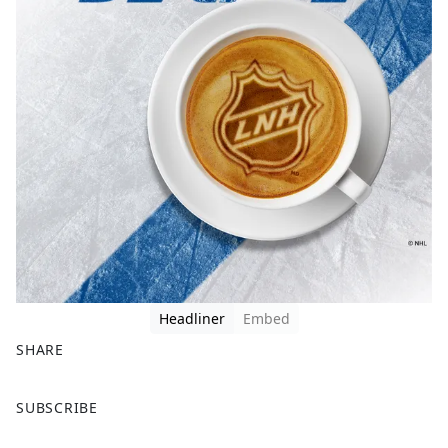
Headliner
Embed
SHARE
F
X
SUBSCRIBE
a
c