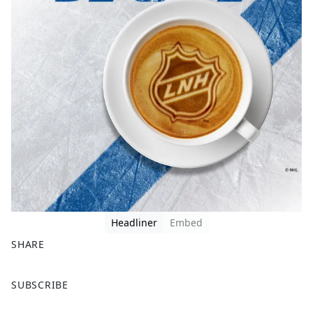
Headliner
Embed
SHARE
F
X
SUBSCRIBE
a
c