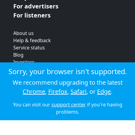
For advertisers
For listeners
About us
Help & feedback
Service status
Blog
Investors
Strategic review
Sorry, your browser isn't supported.
Terms & conditions
We recommend upgrading to the latest
Privacy policy
Chrome
,
Firefox
,
Safari
, or
Edge
.
Cookie policy
You can visit our
support center
if you're having
© 2026 Audioboom
problems.