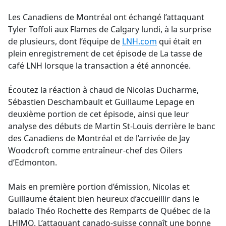
e
Les Canadiens de Montréal ont échangé l’attaquant
b
Tyler Toffoli aux Flames de Calgary lundi, à la surprise
o
de plusieurs, dont l’équipe de
LNH.com
qui était en
o
plein enregistrement de cet épisode de La tasse de
k
café LNH lorsque la transaction a été annoncée.
Écoutez la réaction à chaud de Nicolas Ducharme,
Sébastien Deschambault et Guillaume Lepage en
deuxième portion de cet épisode, ainsi que leur
analyse des débuts de Martin St-Louis derrière le banc
des Canadiens de Montréal et de l’arrivée de Jay
Woodcroft comme entraîneur-chef des Oilers
d’Edmonton.
Mais en première portion d’émission, Nicolas et
Guillaume étaient bien heureux d’accueillir dans le
balado Théo Rochette des Remparts de Québec de la
LHJMQ. L’attaquant canado-suisse connaît une bonne