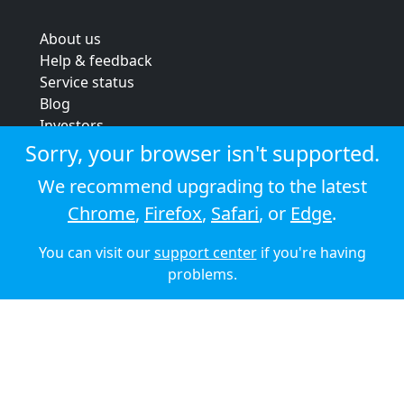
About us
Help & feedback
Service status
Blog
Investors
Strategic review
Sorry, your browser isn't supported.
Terms & conditions
We recommend upgrading to the latest
Privacy policy
Chrome
,
Firefox
,
Safari
, or
Edge
.
Cookie policy
You can visit our
support center
if you're having
© 2026 Audioboom
problems.