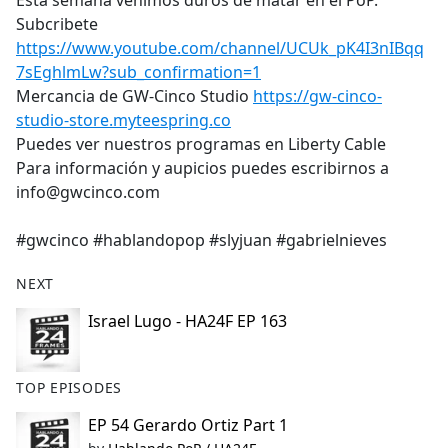
Esta semana venimos duros de matar en el PoP.
b
Subcribete
o
https://www.youtube.com/channel/UCUk_pK4I3nIBqq
o
7sEghlmLw?sub_confirmation=1
k
Mercancia de GW-Cinco Studio
https://gw-cinco-
studio-store.myteespring.co
Puedes ver nuestros programas en Liberty Cable
Para información y aupicios puedes escribirnos a
info@gwcinco.com
#gwcinco #hablandopop #slyjuan #gabrielnieves
NEXT
Israel Lugo - HA24F EP 163
TOP EPISODES
EP 54 Gerardo Ortiz Part 1