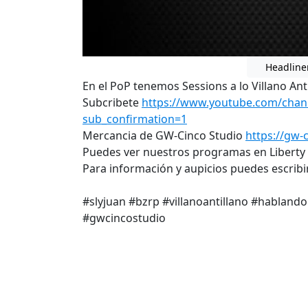
Headline
En el PoP tenemos Sessions a lo Villano Anti
Subcribete
https://www.youtube.com/cha
sub_confirmation=1
Mercancia de GW-Cinco Studio
https://gw-
Puedes ver nuestros programas en Liberty
Para información y aupicios puedes escri
#slyjuan #bzrp #villanoantillano #hablan
#gwcincostudio