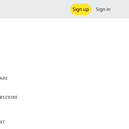
Sign up
Sign in
ARE
X
BSCRIBE
XT