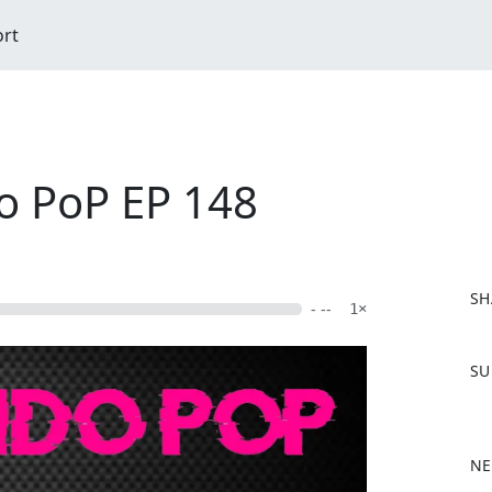
ort
o PoP EP 148
SH
- --
1×
F
SU
a
c
e
b
NE
o