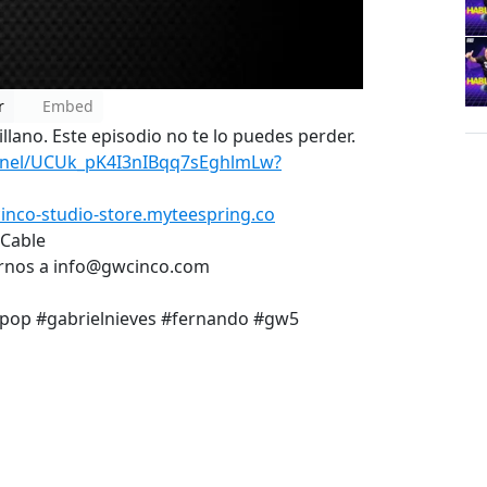
r
Embed
llano. Este episodio no te lo puedes perder.
nnel/UCUk_pK4I3nIBqq7sEghlmLw?
cinco-studio-store.myteespring.co
 Cable
birnos a info@gwcinco.com
dopop #gabrielnieves #fernando #gw5