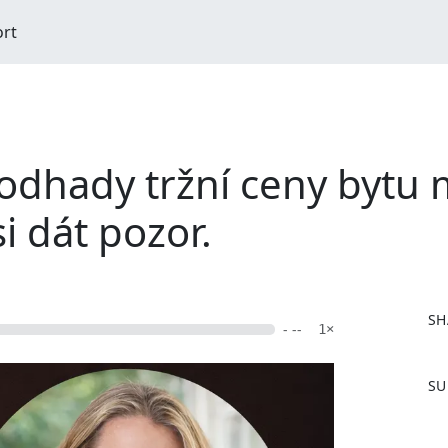
ort
 odhady tržní ceny bytu
si dát pozor.
SH
- --
1×
F
SU
a
c
e