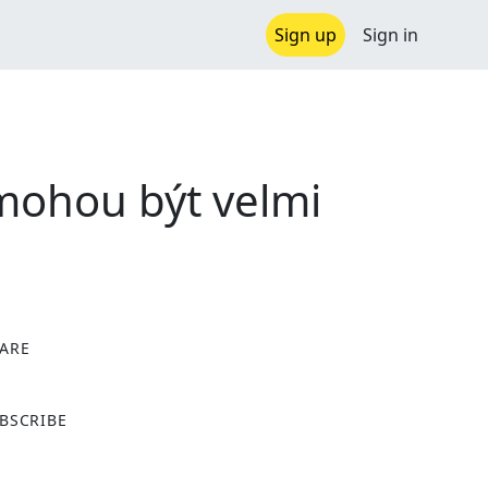
Sign up
Sign in
 mohou být velmi
ARE
X
BSCRIBE