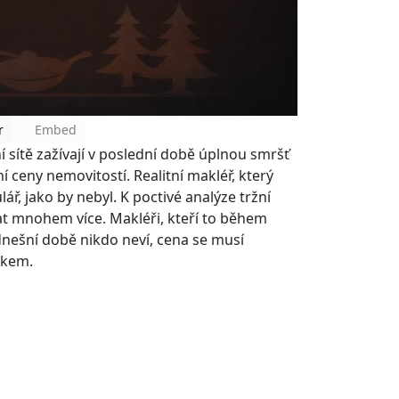
r
Embed
í sítě zažívají v poslední době úplnou smršť
í ceny nemovitostí. Realitní makléř, který
, jako by nebyl. K poctivé analýze tržní
at mnohem více. Makléři, kteří to během
 v dnešní době nikdo neví, cena se musí
okem.