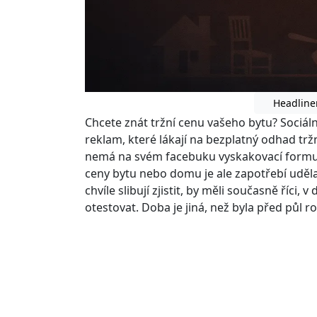
Headline
Chcete znát tržní cenu vašeho bytu? Sociáln
reklam, které lákají na bezplatný odhad tržn
nemá na svém facebuku vyskakovací formulář
ceny bytu nebo domu je ale zapotřebí uděl
chvíle slibují zjistit, by měli současně říci,
otestovat. Doba je jiná, než byla před půl r