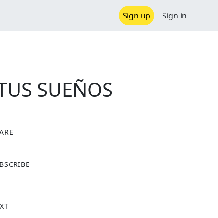
Sign up
Sign in
 TUS SUEÑOS
ARE
X
BSCRIBE
XT