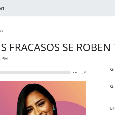
ort
ro
US FRACASOS SE ROBEN
04 PM
SH
- --
1×
F
SU
a
c
e
b
NE
o