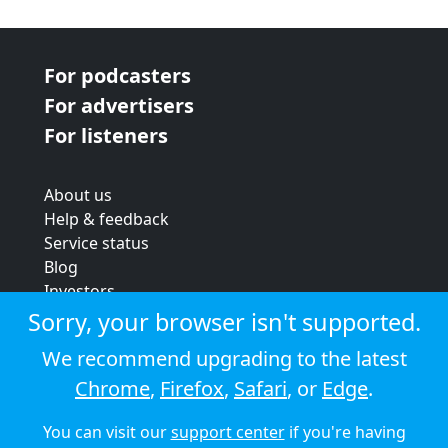
For podcasters
For advertisers
For listeners
About us
Help & feedback
Service status
Blog
Investors
Strategic review
Sorry, your browser isn't supported.
Terms & conditions
We recommend upgrading to the latest
Privacy policy
Chrome
,
Firefox
,
Safari
, or
Edge
.
Cookie policy
You can visit our
support center
if you're having
© 2026 Audioboom