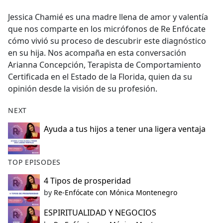
e
Jessica Chamié es una madre llena de amor y valentía
b
que nos comparte en los micrófonos de Re Enfócate
o
cómo vivió su proceso de descubrir este diagnóstico
o
en su hija. Nos acompaña en esta conversación
k
Arianna Concepción, Terapista de Comportamiento
Certificada en el Estado de la Florida, quien da su
opinión desde la visión de su profesión.
NEXT
Ayuda a tus hijos a tener una ligera ventaja
TOP EPISODES
4 Tipos de prosperidad
by
Re-Enfócate con Mónica Montenegro
ESPIRITUALIDAD Y NEGOCIOS