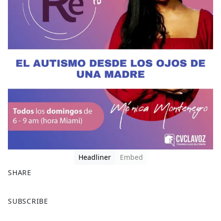
Headliner
Embed
SHARE
F
X
SUBSCRIBE
a
c