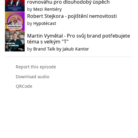
rovnováhu pro dlouhodobý úspěch
by
Mezi Rentiéry
Robert Stejkora - pojištění nemovitosti
by
Hypotécast
Martin Vymětal - Pro svůj brand potřebujete
téma s velkým "T"
by
Brand Talk by Jakub Kantor
Report this episode
Download audio
QRCode