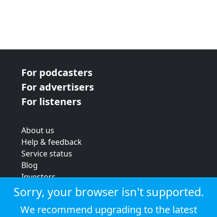
For podcasters
For advertisers
For listeners
About us
Help & feedback
Service status
Blog
Investors
Strategic review
Sorry, your browser isn't supported.
Terms & conditions
We recommend upgrading to the latest
Privacy policy