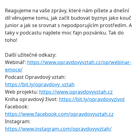
e
Reagujeme na vaše zprávy, které nám píšete a dnešní
b
díl věnujeme tomu, jak začít budovat byznys jako kouč
o
junior a jak se srovnat s nepodporujícím prostředím. A
o
taky v podcastu najdete moc fajn pozvánku. Tak do
k
toho!
Další užitečné odkazy:
Webinář:
https://www.opravdovyvztah.cz/op/webinar-
emoce/
Podcast Opravdový vztah:
https://bit.ly/opravdovy_vztah
Web projektu:
https://www.opravdovyvztah.cz
Kniha opravdový život:
https://bit.ly/opravdovyzivot
Facebook:
https://www.facebook.com/opravdovyvztah.cz
Instagram:
https://www.instagram.com/opravdovyvztah/