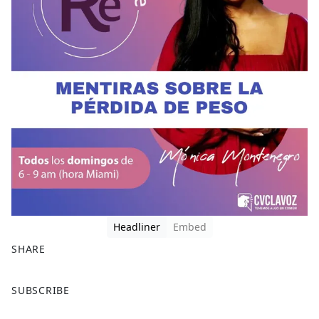
Headliner
Embed
SHARE
F
X
SUBSCRIBE
a
c