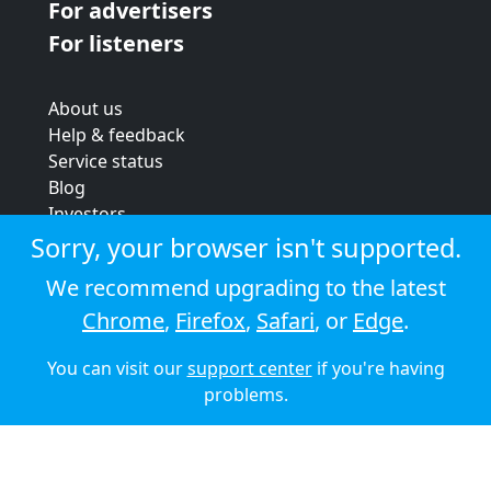
For advertisers
For listeners
About us
Help & feedback
Service status
Blog
Investors
Strategic review
Sorry, your browser isn't supported.
Terms & conditions
We recommend upgrading to the latest
Privacy policy
Chrome
,
Firefox
,
Safari
, or
Edge
.
Cookie policy
You can visit our
support center
if you're having
© 2026 Audioboom
problems.