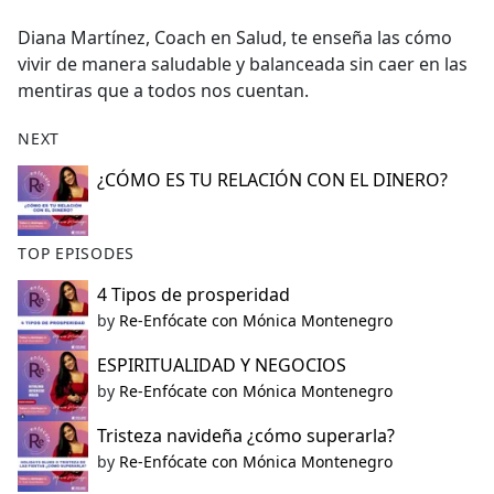
e
Diana Martínez, Coach en Salud, te enseña las cómo
b
vivir de manera saludable y balanceada sin caer en las
o
mentiras que a todos nos cuentan.
o
k
NEXT
¿CÓMO ES TU RELACIÓN CON EL DINERO?
TOP EPISODES
4 Tipos de prosperidad
by
Re-Enfócate con Mónica Montenegro
ESPIRITUALIDAD Y NEGOCIOS
by
Re-Enfócate con Mónica Montenegro
Tristeza navideña ¿cómo superarla?
by
Re-Enfócate con Mónica Montenegro