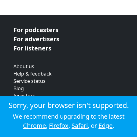
For podcasters
For advertisers
For listeners
About us
Help & feedback
Service status
Blog
Investors
Strategic review
Sorry, your browser isn't supported.
Terms & conditions
We recommend upgrading to the latest
Privacy policy
Chrome
,
Firefox
,
Safari
, or
Edge
.
Cookie policy