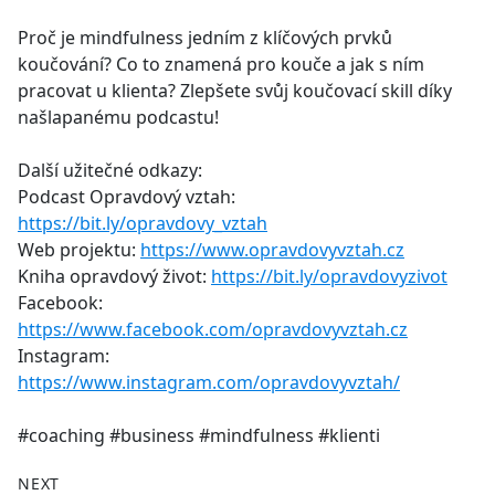
e
Proč je mindfulness jedním z klíčových prvků
b
koučování? Co to znamená pro kouče a jak s ním
o
pracovat u klienta? Zlepšete svůj koučovací skill díky
o
našlapanému podcastu!
k
Další užitečné odkazy:
Podcast Opravdový vztah:
https://bit.ly/opravdovy_vztah
Web projektu:
https://www.opravdovyvztah.cz
Kniha opravdový život:
https://bit.ly/opravdovyzivot
Facebook:
https://www.facebook.com/opravdovyvztah.cz
Instagram:
https://www.instagram.com/opravdovyvztah/
#coaching #business #mindfulness #klienti
NEXT