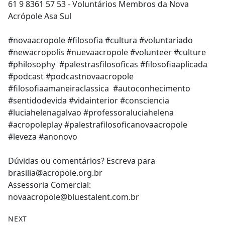
61 9 8361 57 53 - Voluntários Membros da Nova
Acrópole Asa Sul
#novaacropole #filosofia #cultura #voluntariado
#newacropolis #nuevaacropole #volunteer #culture
#philosophy #palestrasfilosoficas #filosofiaaplicada
#podcast #podcastnovaacropole
#filosofiaamaneiraclassica #autoconhecimento
#sentidodevida #vidainterior #consciencia
#luciahelenagalvao #professoraluciahelena
#acropoleplay #palestrafilosoficanovaacropole
#leveza #anonovo
Dúvidas ou comentários? Escreva para
brasilia@acropole.org.br
Assessoria Comercial:
novaacropole@bluestalent.com.br
NEXT