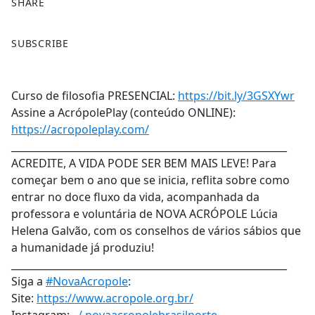
SHARE
F
X
SUBSCRIBE
a
c
e
Curso de filosofia PRESENCIAL:
https://bit.ly/3GSXYwr
b
Assine a AcrópolePlay (conteúdo ONLINE):
o
https://acropoleplay.com/
o
________________________________________________________
k
ACREDITE, A VIDA PODE SER BEM MAIS LEVE! Para
começar bem o ano que se inicia, reflita sobre como
entrar no doce fluxo da vida, acompanhada da
professora e voluntária de NOVA ACRÓPOLE Lúcia
Helena Galvão, com os conselhos de vários sábios que
a humanidade já produziu!
________________________________________________________
Siga a
#NovaAcropole
:
Site:
https://www.acropole.org.br/