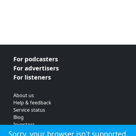
For podcasters
For advertisers
For listeners
About us
Help & feedback
Service status
Blog
Investors
Strategic review
Sorry, your browser isn't supported.