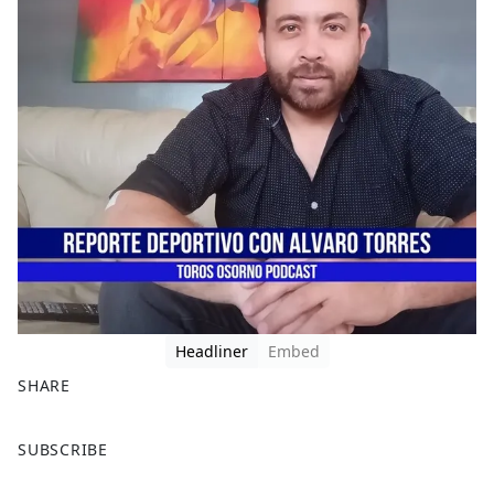
Headliner
Embed
SHARE
F
X
SUBSCRIBE
a
c