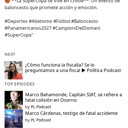
🏀 **La SuperCopa se Vive en Chiloé**: Un evento de
baloncesto que promete acción y emoción.
#Deportes #Atletismo #Fútbol #Baloncesto
#Panamericanos2027 #CampioniDelDomani
#SuperCopa"
NEXT
¿Cómo funciona la fiscalía? Se lo
preguntamos a una fiscal ▶️ Política Podcast
TOP EPISODES
Marco Bahamonde, Capitán SIAT, se refiere a
fatal colisión en Osorno
by
PL Podcast
Marco Cárdenas, testigo de fatal accidente
by
PL Podcast