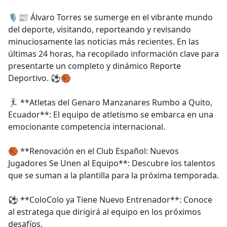
e
🎙️📰 Álvaro Torres se sumerge en el vibrante mundo
b
del deporte, visitando, reporteando y revisando
o
minuciosamente las noticias más recientes. En las
o
últimas 24 horas, ha recopilado información clave para
k
presentarte un completo y dinámico Reporte
Deportivo. ⚽🏀
🏃🏼‍♀️ **Atletas del Genaro Manzanares Rumbo a Quito,
Ecuador**: El equipo de atletismo se embarca en una
emocionante competencia internacional.
🏀 **Renovación en el Club Español: Nuevos
Jugadores Se Unen al Equipo**: Descubre los talentos
que se suman a la plantilla para la próxima temporada.
⚽ **ColoColo ya Tiene Nuevo Entrenador**: Conoce
al estratega que dirigirá al equipo en los próximos
desafíos.