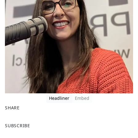
Headliner
Embed
SHARE
F
X
SUBSCRIBE
a
c