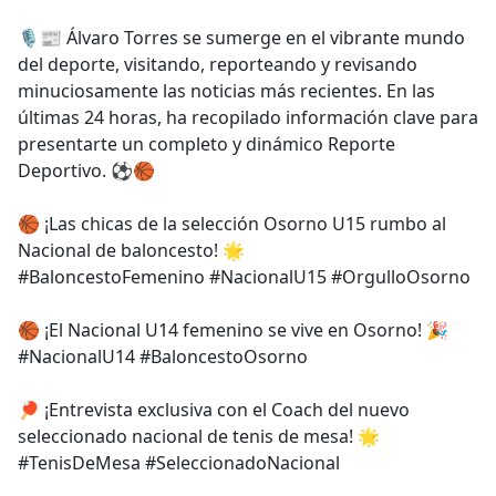
e
🎙️📰 Álvaro Torres se sumerge en el vibrante mundo
b
del deporte, visitando, reporteando y revisando
o
minuciosamente las noticias más recientes. En las
o
últimas 24 horas, ha recopilado información clave para
k
presentarte un completo y dinámico Reporte
Deportivo. ⚽🏀
🏀 ¡Las chicas de la selección Osorno U15 rumbo al
Nacional de baloncesto! 🌟
#BaloncestoFemenino #NacionalU15 #OrgulloOsorno
🏀 ¡El Nacional U14 femenino se vive en Osorno! 🎉
#NacionalU14 #BaloncestoOsorno
🏓 ¡Entrevista exclusiva con el Coach del nuevo
seleccionado nacional de tenis de mesa! 🌟
#TenisDeMesa #SeleccionadoNacional