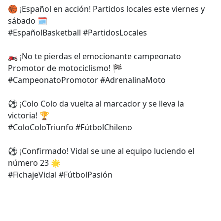
🏀 ¡Español en acción! Partidos locales este viernes y
sábado 🗓️
#EspañolBasketball #PartidosLocales
🏍️ ¡No te pierdas el emocionante campeonato
Promotor de motociclismo! 🏁
#CampeonatoPromotor #AdrenalinaMoto
⚽ ¡Colo Colo da vuelta al marcador y se lleva la
victoria! 🏆
#ColoColoTriunfo #FútbolChileno
⚽ ¡Confirmado! Vidal se une al equipo luciendo el
número 23 🌟
#FichajeVidal #FútbolPasión