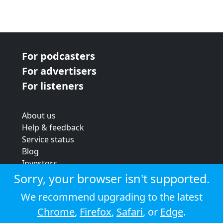
For podcasters
For advertisers
For listeners
About us
Help & feedback
Service status
Blog
Investors
Strategic review
Sorry, your browser isn't supported.
Terms & conditions
We recommend upgrading to the latest
Privacy policy
Chrome
,
Firefox
,
Safari
, or
Edge
.
Cookie policy