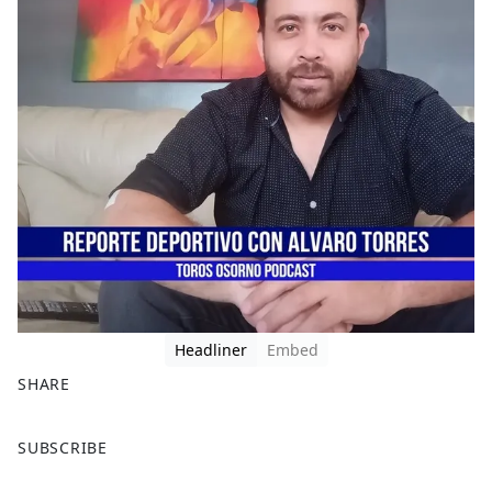
Headliner
Embed
SHARE
F
X
SUBSCRIBE
a
c