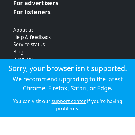
For advertisers
For listeners
About us
Help & feedback
Service status
Blog
Investors
Strategic review
Sorry, your browser isn't supported.
Terms & conditions
We recommend upgrading to the latest
Privacy policy
Chrome
,
Firefox
,
Safari
, or
Edge
.
Cookie policy
You can visit our
support center
if you're having
© 2026 Audioboom
problems.