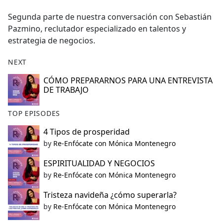
e
Segunda parte de nuestra conversación con Sebastián
b
Pazmino, reclutador especializado en talentos y
o
estrategia de negocios.
o
k
NEXT
CÓMO PREPARARNOS PARA UNA ENTREVISTA
DE TRABAJO
TOP EPISODES
4 Tipos de prosperidad
by
Re-Enfócate con Mónica Montenegro
ESPIRITUALIDAD Y NEGOCIOS
by
Re-Enfócate con Mónica Montenegro
Tristeza navideña ¿cómo superarla?
by
Re-Enfócate con Mónica Montenegro