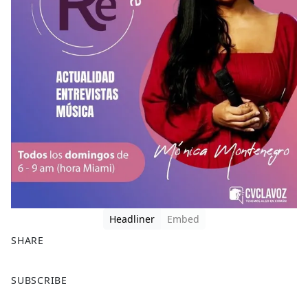
Headliner
Embed
SHARE
F
X
SUBSCRIBE
a
c