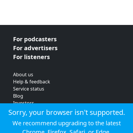
For podcasters
For advertisers
For listeners
About us
Help & feedback
Service status
Blog
Investors
Strategic review
Sorry, your browser isn't supported.
Terms & conditions
We recommend upgrading to the latest
Privacy policy
Chrome
,
Firefox
,
Safari
, or
Edge
.
Cookie policy