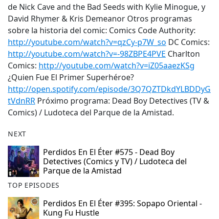
de Nick Cave and the Bad Seeds with Kylie Minogue, y
David Rhymer & Kris Demeanor Otros programas
sobre la historia del comic: Comics Code Authority:
http://youtube.com/watch?v=qzCy-p7W_so
DC Comics:
http://youtube.com/watch?v=-98ZBPE4PVE
Charlton
Comics:
http://youtube.com/watch?v=iZ05aaezKSg
¿Quien Fue El Primer Superhéroe?
http://open.spotify.com/episode/3Q7QZTDkdYLBDDyG
tVdnRR
Próximo programa: Dead Boy Detectives (TV &
Comics) / Ludoteca del Parque de la Amistad.
NEXT
Perdidos En El Éter #575 - Dead Boy
Detectives (Comics y TV) / Ludoteca del
Parque de la Amistad
TOP EPISODES
Perdidos En El Éter #395: Sopapo Oriental -
Kung Fu Hustle