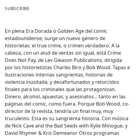
F
X
SUBSCRIBE
a
c
e
En plena Era Dorada o Golden Age del comic
b
estadounidense, surge un nuevo género de
o
historietas: el true crime, o crimen verdadero. A la
o
cabeza, con un alud de ventas sin igual, está Crime
k
Does Not Pay, de Lev Gleason Publications, dirigida
por los historietistas Charles Biro y Bob Wood. Tapas e
ilustraciones internas sangrientas, historias de
violencia inusitada, y desafortunados y retorcidos
finales para los criminales que las protagonizan.
Dinero, alcohol, apuestas, y asesinatos... tanto en las
páginas del comic, como fuera. Porque Bob Wood, co-
director de la revista, tendría un final muy, muy
truculento. Esta es su sangrienta historia. Con música
de Nick Cave and the Bad Seeds with Kylie Minogue, y
David Rhymer & Kris Demeanor Otros programas