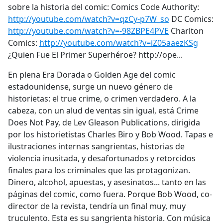
sobre la historia del comic: Comics Code Authority:
http://youtube.com/watch?v=qzCy-p7W_so
DC Comics:
http://youtube.com/watch?v=-98ZBPE4PVE
Charlton
Comics:
http://youtube.com/watch?v=iZ05aaezKSg
¿Quien Fue El Primer Superhéroe? http://ope...
En plena Era Dorada o Golden Age del comic
estadounidense, surge un nuevo género de
historietas: el true crime, o crimen verdadero. A la
cabeza, con un alud de ventas sin igual, está Crime
Does Not Pay, de Lev Gleason Publications, dirigida
por los historietistas Charles Biro y Bob Wood. Tapas e
ilustraciones internas sangrientas, historias de
violencia inusitada, y desafortunados y retorcidos
finales para los criminales que las protagonizan.
Dinero, alcohol, apuestas, y asesinatos... tanto en las
páginas del comic, como fuera. Porque Bob Wood, co-
director de la revista, tendría un final muy, muy
truculento. Esta es su sangrienta historia. Con música