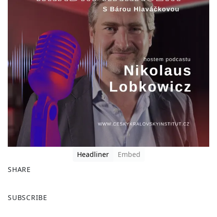
Headliner
Embed
SHARE
F
X
SUBSCRIBE
a
c