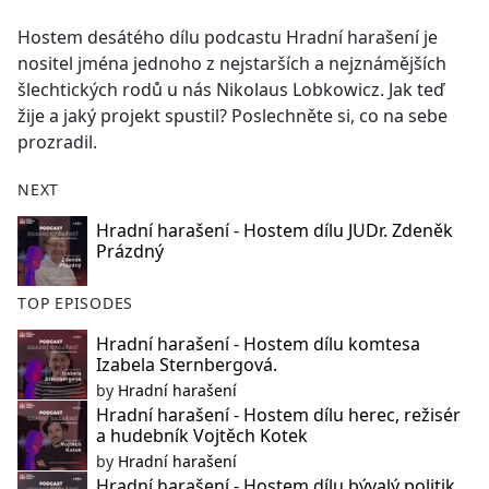
e
Hostem desátého dílu podcastu Hradní harašení je
b
nositel jména jednoho z nejstarších a nejznámějších
o
šlechtických rodů u nás Nikolaus Lobkowicz. Jak teď
o
žije a jaký projekt spustil? Poslechněte si, co na sebe
k
prozradil.
NEXT
Hradní harašení - Hostem dílu JUDr. Zdeněk
Prázdný
TOP EPISODES
Hradní harašení - Hostem dílu komtesa
Izabela Sternbergová.
by
Hradní harašení
Hradní harašení - Hostem dílu herec, režisér
a hudebník Vojtěch Kotek
by
Hradní harašení
Hradní harašení - Hostem dílu bývalý politik