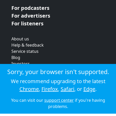
For podcasters
For advertisers
For listeners
About us
Help & feedback
Service status
Blog
Investors
Strategic review
Sorry, your browser isn't supported.
Terms & conditions
We recommend upgrading to the latest
Privacy policy
Chrome
,
Firefox
,
Safari
, or
Edge
.
Cookie policy
You can visit our
support center
if you're having
© 2026 Audioboom
problems.