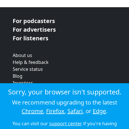
For podcasters
For advertisers
For listeners
About us
Help & feedback
Service status
Blog
Investors
Strategic review
Sorry, your browser isn't supported.
Terms & conditions
We recommend upgrading to the latest
Privacy policy
Chrome
,
Firefox
,
Safari
, or
Edge
.
Cookie policy
You can visit our
support center
if you're having
© 2026 Audioboom