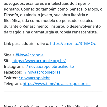
advogados, escritores e intelectuais do Império
Romano. Conhecido também como Sêneca, o Moço, o
Filósofo, ou ainda, o Jovem, sua obra literária e
filosófica, tida como modelo do pensador estoico
durante o Renascimento, inspirou o desenvolvimento
da tragédia na dramaturgia europeia renascentista.
Link para adquirir o livro:
https://amzn.to/3TEiMOc
________________________________________________________
Siga a
#NovaAcropole
:
Site:
https://www.acropole.org.br/
Instagram:
/ novaacropolebrasilnorte
Facebook:
/ novaacropolebrasil
Twitter:
/ novaacropolebr
Telegram:
https://www.t.me/novaacropolebrasil
___________________________________________________________
___
Nova Acrópole é uma organização filosófica presente