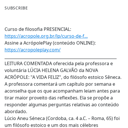
F
X
SUBSCRIBE
a
c
e
Curso de filosofia PRESENCIAL:
b
https://acropole.org.br/lp/curso-de-f...
o
Assine a AcrópolePlay (conteúdo ONLINE):
o
https://acropoleplay.com/
k
________________________________________________________
LEITURA COMENTADA oferecida pela professora e
voluntária LÚCIA HELENA GALVÃO da NOVA
ACRÓPOLE: "A VIDA FELIZ", do filósofo estoico Sêneca.
A professora comentará um capítulo por semana e
aconselha que os que acompanham leiam antes para
tirar maior proveito das reflexões. Ela se propõe a
responder algumas perguntas relativas ao conteúdo
abordado.
Lúcio Aneu Séneca (Cordoba, ca. 4 a.C. – Roma, 65) foi
um filósofo estoico e um dos mais célebres