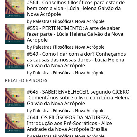
#564 - Conselhos fillosóficos para estar de
bem com a vida - Lúcia Helena Galvão da
Nova Acrópole
by
Palestras Filosóficas Nova Acrópole
#559 - PERTENCIMENTO: A arte de saber
fazer parte - Lúcia Helena Galvão da Nova
Acrópole
by
Palestras Filosóficas Nova Acrópole
#549 - Como lidar com a dor? Conheçamos
as causas das nossas dores - Lúcia Helena
Galvão da Nova Acrópole
by
Palestras Filosóficas Nova Acrópole
RELATED EPISODES
#645 - SABER ENVELHECER, segundo CÍCERO
-Comentários sobre o livro com Lúcia Helena
Galvão da Nova Acrópole
by
Palestras Filosóficas Nova Acrópole
#644 -OS FILÓSOFOS DA NATUREZA_
Introdução aos Pré-Socráticos - Alice
Andrade da Nova Acrópole Brasília
by
Palestras Filosóficas Nova Acrópole