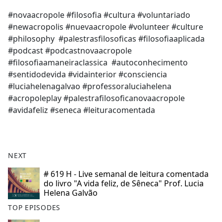
#novaacropole #filosofia #cultura #voluntariado
#newacropolis #nuevaacropole #volunteer #culture
#philosophy #palestrasfilosoficas #filosofiaaplicada
#podcast #podcastnovaacropole
#filosofiaamaneiraclassica #autoconhecimento
#sentidodevida #vidainterior #consciencia
#luciahelenagalvao #professoraluciahelena
#acropoleplay #palestrafilosoficanovaacropole
#avidafeliz #seneca #leituracomentada
NEXT
# 619 H - Live semanal de leitura comentada
do livro "A vida feliz, de Sêneca" Prof. Lucia
Helena Galvão
TOP EPISODES