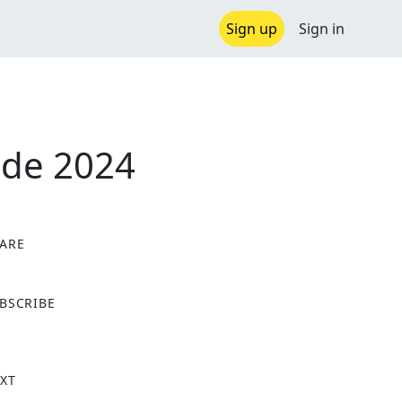
Sign up
Sign in
 de 2024
ARE
X
BSCRIBE
XT