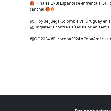
🏀 ¡Finales LNB! Español se enfrenta a Quilp
cancha! 🏀🔥
⚽ Hoy se juega Colombia vs. Uruguay en sem
⚽ Inglaterra contra Países Bajos en semis de
#JJOO2024 #Eurocopa2024 #CopaAmérica #
For podcasters