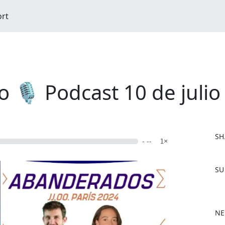
ort
 🎙️ Podcast 10 de julio
SH
- --
1×
F
SU
a
c
e
b
NE
o