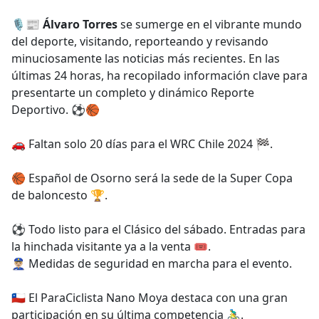
e
🎙️📰
Álvaro Torres
se sumerge en el vibrante mundo
b
del deporte, visitando, reporteando y revisando
o
minuciosamente las noticias más recientes. En las
o
últimas 24 horas, ha recopilado información clave para
k
presentarte un completo y dinámico Reporte
Deportivo. ⚽🏀
🚗 Faltan solo 20 días para el WRC Chile 2024 🏁.
🏀 Español de Osorno será la sede de la Super Copa
de baloncesto 🏆.
⚽ Todo listo para el Clásico del sábado. Entradas para
la hinchada visitante ya a la venta 🎟️.
👮🏼‍♂️ Medidas de seguridad en marcha para el evento.
🇨🇱 El ParaCiclista Nano Moya destaca con una gran
participación en su última competencia 🚴‍♂️.