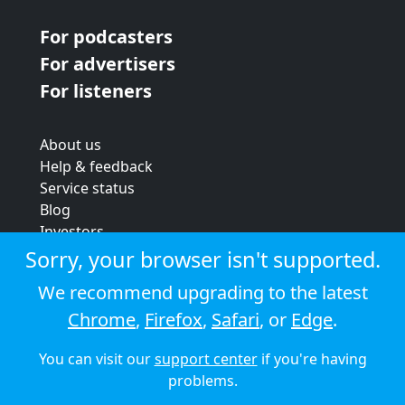
For podcasters
For advertisers
For listeners
About us
Help & feedback
Service status
Blog
Investors
Strategic review
Sorry, your browser isn't supported.
Terms & conditions
We recommend upgrading to the latest
Privacy policy
Chrome
,
Firefox
,
Safari
, or
Edge
.
Cookie policy
You can visit our
support center
if you're having
© 2026 Audioboom
problems.