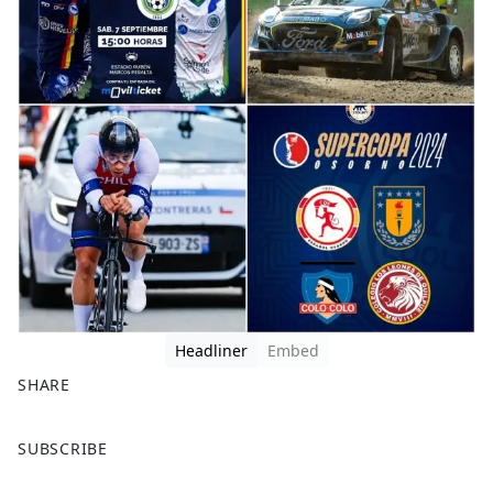
Headliner
Embed
SHARE
F
X
SUBSCRIBE
a
c