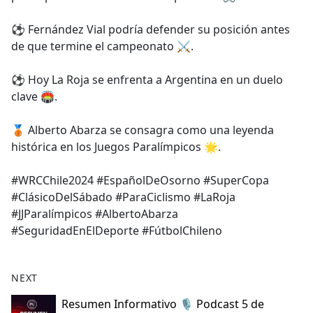
⚽ Fernández Vial podría defender su posición antes
de que termine el campeonato ⚔️.
⚽ Hoy La Roja se enfrenta a Argentina en un duelo
clave 🏟️.
🥉 Alberto Abarza se consagra como una leyenda
histórica en los Juegos Paralímpicos 🌟.
#WRCChile2024 #EspañolDeOsorno #SuperCopa
#ClásicoDelSábado #ParaCiclismo #LaRoja
#JJParalímpicos #AlbertoAbarza
#SeguridadEnElDeporte #FútbolChileno
NEXT
Resumen Informativo 🎙️ Podcast 5 de