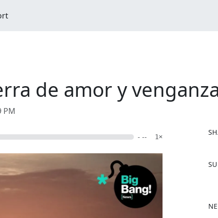
ort
rra de amor y venganza 
49 PM
SH
- --
1×
F
SU
a
c
e
b
NE
o