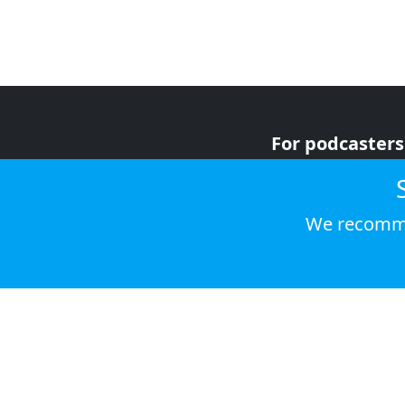
For podcasters
For advertiser
For listeners
We recomme