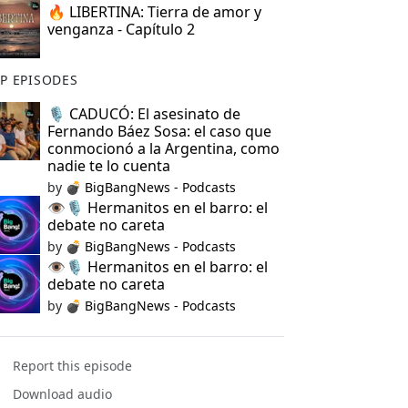
🔥 LIBERTINA: Tierra de amor y
venganza - Capítulo 2
P EPISODES
🎙️ CADUCÓ: El asesinato de
Fernando Báez Sosa: el caso que
conmocionó a la Argentina, como
nadie te lo cuenta
by
💣 BigBangNews - Podcasts
👁️🎙️ Hermanitos en el barro: el
debate no careta
by
💣 BigBangNews - Podcasts
👁️🎙️ Hermanitos en el barro: el
debate no careta
by
💣 BigBangNews - Podcasts
Report this episode
Download audio