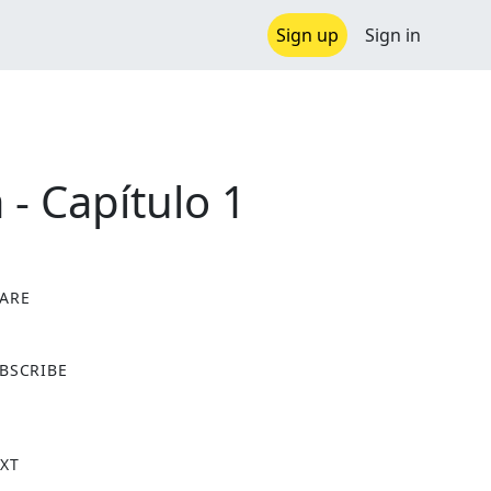
Sign up
Sign in
- Capítulo 1
ARE
X
BSCRIBE
XT