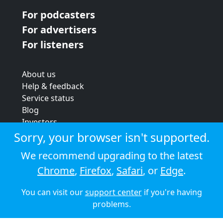
For podcasters
For advertisers
For listeners
About us
Help & feedback
Service status
Blog
Investors
Strategic review
Sorry, your browser isn't supported.
Terms & conditions
We recommend upgrading to the latest
Privacy policy
Chrome
,
Firefox
,
Safari
, or
Edge
.
Cookie policy
You can visit our
support center
if you're having
© 2026 Audioboom
problems.