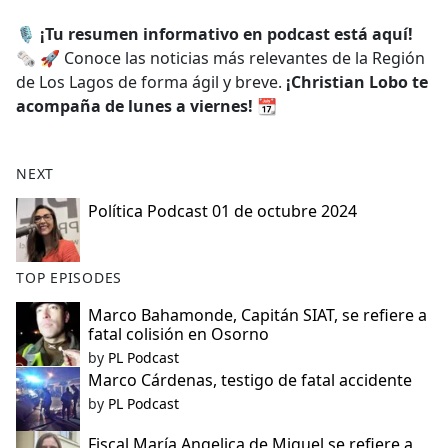
e
🎙️
¡Tu resumen informativo en podcast está aquí!
b
🗞️ 🚀 Conoce las noticias más relevantes de la Región
o
de Los Lagos de forma ágil y breve.
¡Christian Lobo te
o
acompaña de lunes a viernes!
📆
k
NEXT
Política Podcast 01 de octubre 2024
TOP EPISODES
Marco Bahamonde, Capitán SIAT, se refiere a
fatal colisión en Osorno
by
PL Podcast
Marco Cárdenas, testigo de fatal accidente
by
PL Podcast
Fiscal María Angelica de Miguel se refiere a