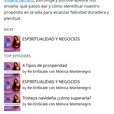
Viviana Barrero
, psicóloga y psicoterapéuta nos
b
enseña qué pasos dar y cómo identificar nuestro
o
propósito en la vida para alcanzar felicidad duradera y
o
plenitud.
k
NEXT
ESPIRITUALIDAD Y NEGOCIOS
TOP EPISODES
4 Tipos de prosperidad
by
Re-Enfócate con Mónica Montenegro
ESPIRITUALIDAD Y NEGOCIOS
by
Re-Enfócate con Mónica Montenegro
Tristeza navideña ¿cómo superarla?
by
Re-Enfócate con Mónica Montenegro