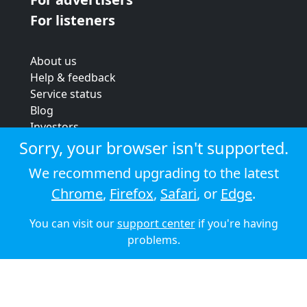
For listeners
About us
Help & feedback
Service status
Blog
Investors
Strategic review
Sorry, your browser isn't supported.
Terms & conditions
We recommend upgrading to the latest
Privacy policy
Chrome
,
Firefox
,
Safari
, or
Edge
.
Cookie policy
You can visit our
support center
if you're having
© 2026 Audioboom
problems.