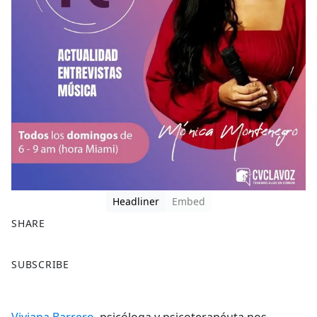
Headliner
Embed
SHARE
F
X
SUBSCRIBE
a
c
e