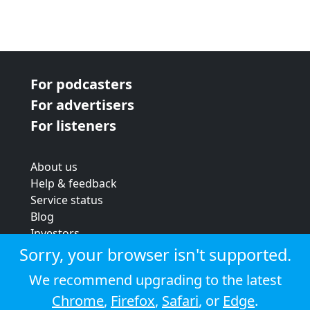
For podcasters
For advertisers
For listeners
About us
Help & feedback
Service status
Blog
Investors
Strategic review
Sorry, your browser isn't supported.
Terms & conditions
We recommend upgrading to the latest
Privacy policy
Chrome
,
Firefox
,
Safari
, or
Edge
.
Cookie policy