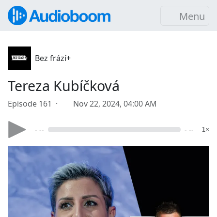
Menu
Bez frází+
Tereza Kubíčková
Episode 161 ·
Nov 22, 2024, 04:00 AM
- --
- --
1×