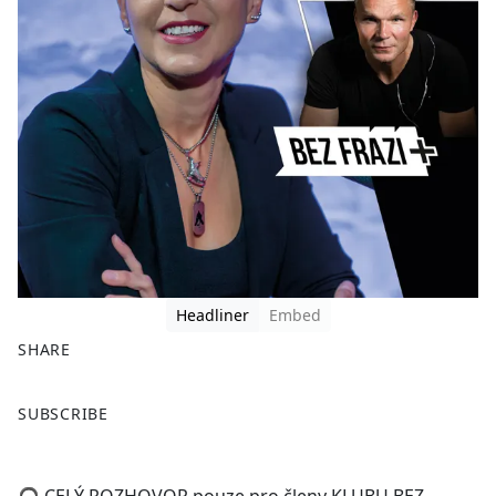
Headliner
Embed
SHARE
F
X
SUBSCRIBE
a
c
e