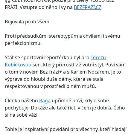
🎧 CELÝ ROZHOVOR pouze pro členy KLUBU BEZ
b
FRÁZÍ. Vstupte do něho i vy na
BEZFRAZI.CZ
o
o
Bojovala proti všem.
k
Proti předsudkům, stereotypům a chvílemi i svému
perfekcionizmu.
Stát se sportovní reportérkou byl pro
Terezu
Kubíčkovou
sen, který přerostl v životní styl. Poví vám
o tom v novém Bez frází+ a s Karlem Nocarem. Je to
výprava do hloubi duše dámy, která se stala
respektovanou v prostředí plném mužů.
Členka našeho
Baga
upřímně poví, kdy o sobě
pochybuje. Dokáže ale také říct, v čem je dobrá. Čeho
si na sobě váží.
Tohle je inspirativní povídání pro všechny, kteří hledají