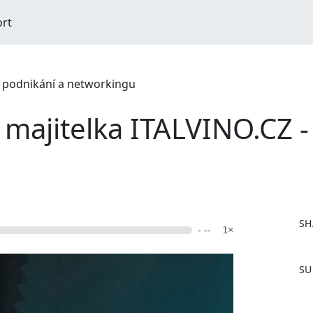
ort
o podnikání a networkingu
ajitelka ITALVINO.CZ - a
SH
- --
1×
F
SU
a
c
e