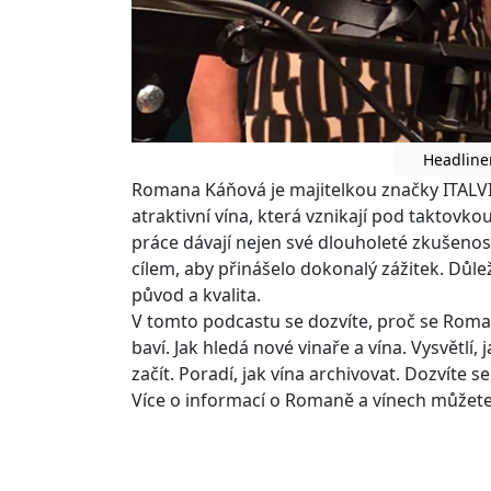
Headline
Romana Káňová je majitelkou značky ITALVINO
atraktivní vína, která vznikají pod taktovko
práce dávají nejen své dlouholeté zkušenost
cílem, aby přinášelo dokonalý zážitek. Důlež
původ a kvalita.
V tomto podcastu se dozvíte, proč se Roman
baví. Jak hledá nové vinaře a vína. Vysvětlí, 
začít. Poradí, jak vína archivovat. Dozvíte se
Více o informací o Romaně a vínech můžete