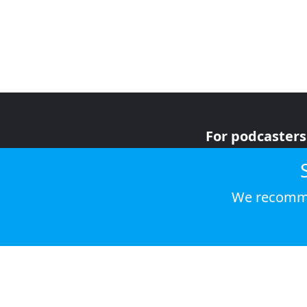
For podcasters
For advertiser
For listeners
We recomme