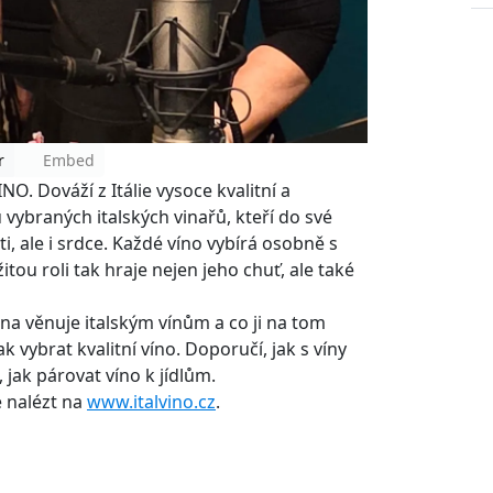
r
Embed
. Dováží z Itálie vysoce kvalitní a
u vybraných italských vinařů, kteří do své
i, ale i srdce. Každé víno vybírá osobně s
itou roli tak hraje nejen jeho chuť, ale také
a věnuje italským vínům a co ji na tom
jak vybrat kvalitní víno. Doporučí, jak s víny
, jak párovat víno k jídlům.
 nalézt na
www.italvino.cz
.