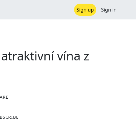
Sign up
Sign in
traktivní vína z
ARE
X
BSCRIBE