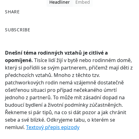
Headliner
Embed
SHARE
F
X
SUBSCRIBE
a
c
e
Dnešní téma rodinných vztahů je citlivé a
b
opomíjené.
Tisíce lidí žijí v bytě nebo rodinném domě,
o
který si pořídili se svým partnerem, přičemž mají děti z
o
předchozích vztahů. Mnoho z těchto tzv.
k
patchworkových rodin nemá vzájemně dostatečně
ošetřenou situaci pro případ nečekaného úmrtí
jednoho z partnerů. To může mít zásadní dopad na
budoucí bydlení a životní podmínky zúčastněných.
Řekneme si pár tipů, na co si dát pozor a jak chránit
sebe a své blízké. Odkryjeme tabu, o kterém se
nemluví.
Textový přepis epizody