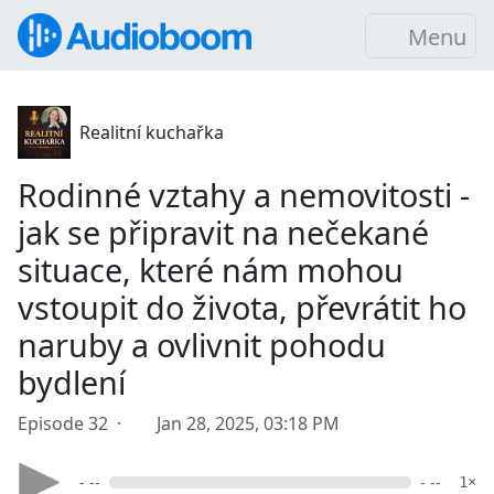
Menu
Realitní kuchařka
Rodinné vztahy a nemovitosti -
jak se připravit na nečekané
situace, které nám mohou
vstoupit do života, převrátit ho
naruby a ovlivnit pohodu
bydlení
Episode 32 ·
Jan 28, 2025, 03:18 PM
- --
- --
1×