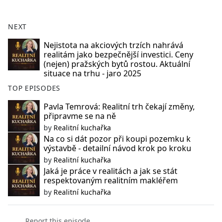
NEXT
Nejistota na akciových trzích nahrává
realitám jako bezpečnější investici. Ceny
(nejen) pražských bytů rostou. Aktuální
situace na trhu - jaro 2025
TOP EPISODES
Pavla Temrová: Realitní trh čekají změny,
připravme se na ně
by
Realitní kuchařka
Na co si dát pozor při koupi pozemku k
výstavbě - detailní návod krok po kroku
by
Realitní kuchařka
Jaká je práce v realitách a jak se stát
respektovaným realitním makléřem
by
Realitní kuchařka
Report this episode