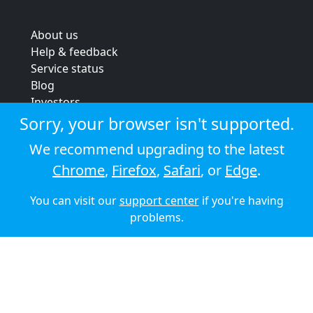
About us
Help & feedback
Service status
Blog
Investors
Strategic review
Sorry, your browser isn't supported.
Terms & conditions
We recommend upgrading to the latest
Privacy policy
Chrome
,
Firefox
,
Safari
, or
Edge
.
Cookie policy
You can visit our
support center
if you're having
© 2026 Audioboom
problems.