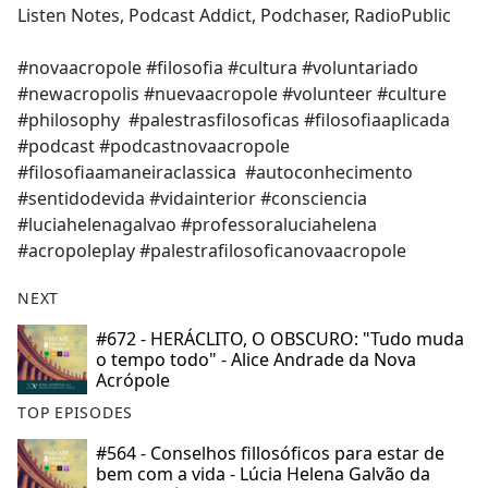
Listen Notes, Podcast Addict, Podchaser, RadioPublic
#novaacropole #filosofia #cultura #voluntariado
#newacropolis #nuevaacropole #volunteer #culture
#philosophy #palestrasfilosoficas #filosofiaaplicada
#podcast #podcastnovaacropole
#filosofiaamaneiraclassica #autoconhecimento
#sentidodevida #vidainterior #consciencia
#luciahelenagalvao #professoraluciahelena
#acropoleplay #palestrafilosoficanovaacropole
NEXT
#672 - HERÁCLITO, O OBSCURO: "Tudo muda
o tempo todo" - Alice Andrade da Nova
Acrópole
TOP EPISODES
#564 - Conselhos fillosóficos para estar de
bem com a vida - Lúcia Helena Galvão da