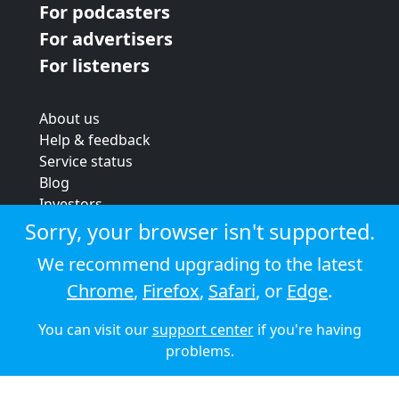
For podcasters
For advertisers
For listeners
About us
Help & feedback
Service status
Blog
Investors
Strategic review
Sorry, your browser isn't supported.
Terms & conditions
We recommend upgrading to the latest
Privacy policy
Chrome
,
Firefox
,
Safari
, or
Edge
.
Cookie policy
You can visit our
support center
if you're having
© 2026 Audioboom
problems.