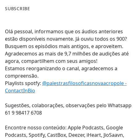
F
X
SUBSCRIBE
a
c
e
Olá pessoal, informamos que os áudios anteriores
b
estão disponíveis novamente. Já ouviu todos os 900?
o
Busquem os episódios mais antigos, e aproveitem.
o
Agradecemos as mais de 9,7 milhões de audições até
k
agora, compartilhem com seus amigos!
Estamos reorganizando o canal, agradecemos a
compreensão.
Playlists spotfy:
@palestrasfilosoficasnovaacropole -
ContactInBio
Sugestões, colaborações, observações pelo Whatsapp
61 9 98417 6708
Encontre nosso conteúdo: Apple Podcasts, Google
Podcasts, Spotify, CastBox, Deezer, iHeart, JioSaavn,