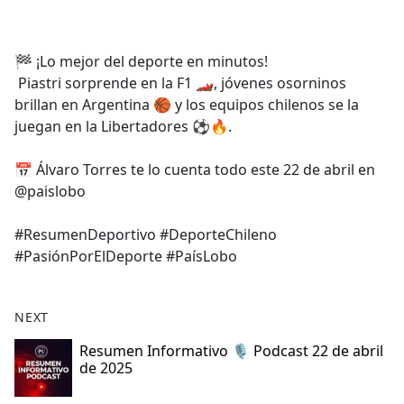
a
c
e
🏁 ¡Lo mejor del deporte en minutos!
b
Piastri sorprende en la F1 🏎️, jóvenes osorninos
o
brillan en Argentina 🏀 y los equipos chilenos se la
o
juegan en la Libertadores ⚽🔥.
k
📅 Álvaro Torres te lo cuenta todo este 22 de abril en
@paislobo
#ResumenDeportivo #DeporteChileno
#PasiónPorElDeporte #PaísLobo
NEXT
Resumen Informativo 🎙️ Podcast 22 de abril
de 2025