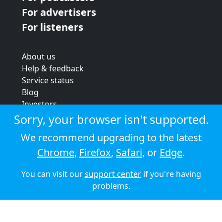
For advertisers
For listeners
About us
Help & feedback
Service status
Blog
Investors
Strategic review
Sorry, your browser isn't supported.
Terms & conditions
We recommend upgrading to the latest
Privacy policy
Chrome
,
Firefox
,
Safari
, or
Edge
.
Cookie policy
You can visit our
support center
if you're having
© 2026 Audioboom
problems.