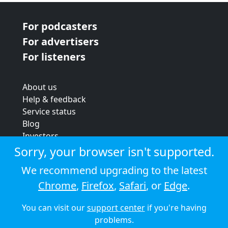
For podcasters
For advertisers
For listeners
About us
Help & feedback
Service status
Blog
Investors
Strategic review
Sorry, your browser isn't supported.
Terms & conditions
We recommend upgrading to the latest
Privacy policy
Chrome
,
Firefox
,
Safari
, or
Edge
.
Cookie policy
You can visit our
support center
if you're having
© 2026 Audioboom
problems.