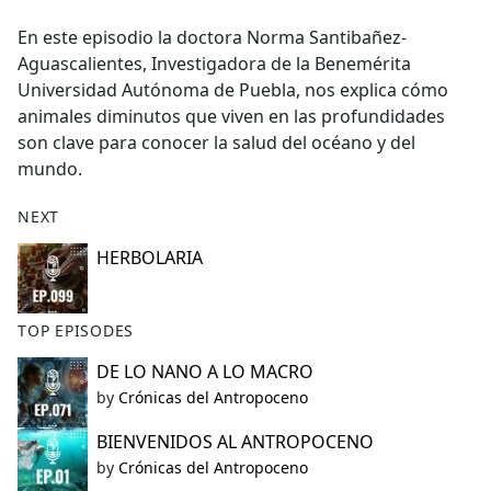
e
En este episodio la doctora Norma Santibañez-
b
Aguascalientes, Investigadora de la Benemérita
o
Universidad Autónoma de Puebla, nos explica cómo
o
animales diminutos que viven en las profundidades
k
son clave para conocer la salud del océano y del
mundo.
NEXT
HERBOLARIA
TOP EPISODES
DE LO NANO A LO MACRO
by
Crónicas del Antropoceno
BIENVENIDOS AL ANTROPOCENO
by
Crónicas del Antropoceno