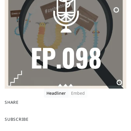
Headliner
Embed
SHARE
F
X
SUBSCRIBE
a
c